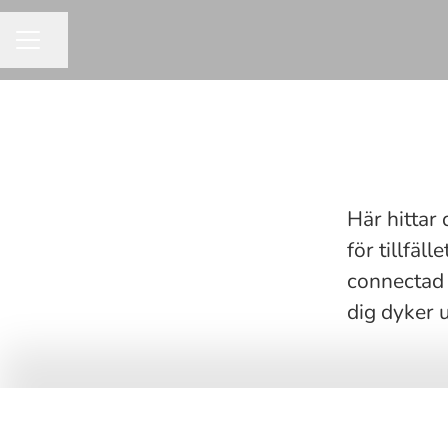
Dela sidan
KARRIÄRMENY
Här hittar 
för tillfä
connectad 
dig dyker 