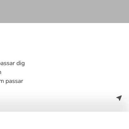
passar dig
m
om passar