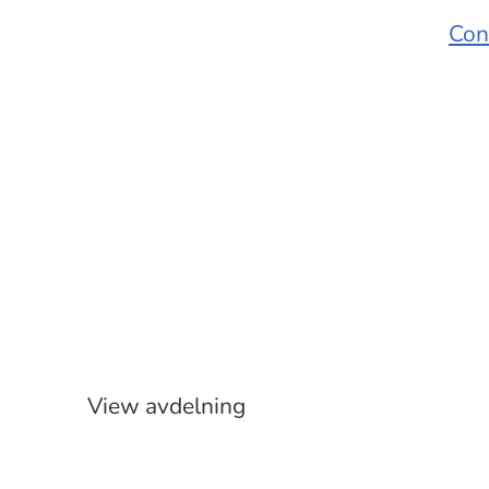
Con
Etablering
Butik
View avdelning