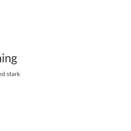
ing
d stark