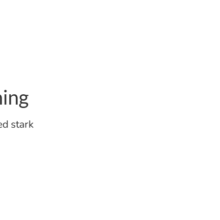
ing
d stark