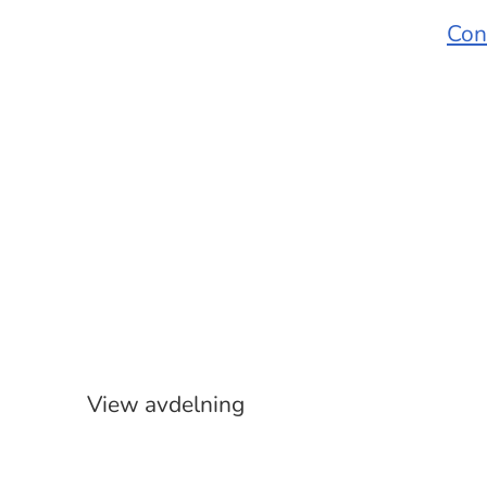
Con
Etablering
Butik
View avdelning