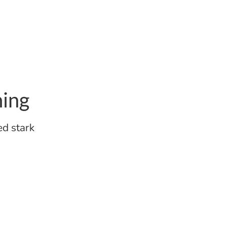
ing
d stark