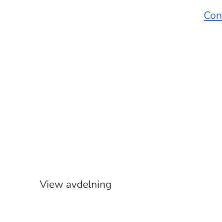
Con
Etablering
Butik
View avdelning